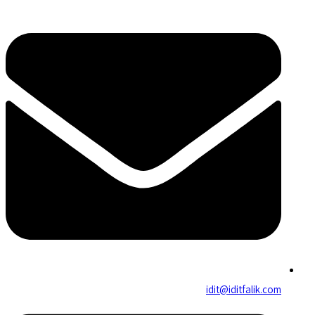
idit@iditfalik.com