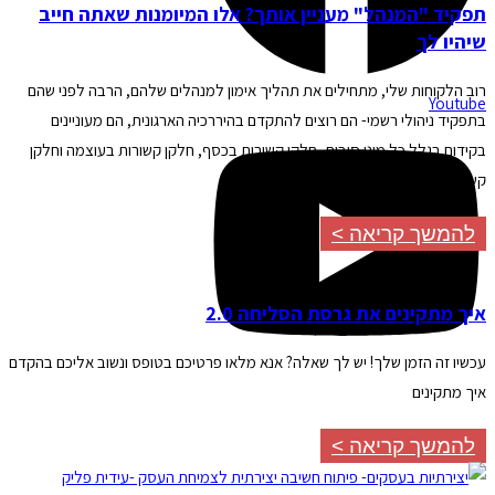
תפקיד "המנהל" מעניין אותך? אלו המיומנות שאתה חייב
שיהיו לך
רוב הלקוחות שלי, מתחילים את תהליך אימון למנהלים שלהם, הרבה לפני שהם
Youtube
בתפקיד ניהולי רשמי- הם רוצים להתקדם בהיררכיה הארגונית, הם מעוניינים
בקידום בגלל כל מיני סיבות, חלקן קשורות בכסף, חלקן קשורות בעוצמה וחלקן
קשורות ביכולת להשפיע.
להמשך קריאה >
איך מתקינים את גרסת הסליחה 2.0
עכשיו זה הזמן שלך! יש לך שאלה? אנא מלאו פרטיכם בטופס ונשוב אליכם בהקדם
איך מתקינים
להמשך קריאה >