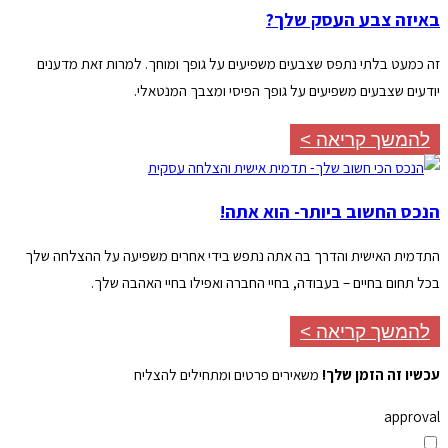
באיזה צבע העסק שלך?
זה כמעט בלתי נתפס שצבעים משפיעים על גופך ומוחך. למרות זאת מדענים
יודעים שצבעים משפיעים על גופך הפיסי ומצבך המנטאלי.
להמשך קריאה >
הנכס החשוב ביותר- הוא אתה!
התדמית האישית והדרך בה אתה נתפש בידי אחרים משפיעה על ההצלחה שלך
בכל תחום בחיים – בעבודה, בחיי החברה ואפילו בחיי האהבה שלך.
להמשך קריאה >
עכשיו זה הזמן שלך!
משאירים פרטים ומתחילים להצליח
approval
מאשר/ת קבלת חומר מקצועי, עדכונים ופרסומים במייל ובוואטסאפ מעידית