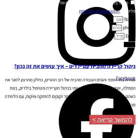
מאשר/ת קבלת חומר מקצועי, עדכונים ופרסומים במייל ובוואטסאפ מעידית
פליק לפי
התקנון
ומדיניות הפרטיות
באתר*
Name
phone
Email
שלח
ניהול קריירה מהבית עם ילדים – איך עושים את זה נכון?
Facebook
סגירת בתי הספר והגנים העבודה מהבית של רוב ההורים, כחלק מהרצון למגר את
המחלה, יוצרים להורים אתגר משמעותי בניהול הקריירה והטיפול בילדים, בטח
כשהם מתחת לגיל 12, אבל גם הגדולים יותר זקוקים להחזקה ופיקוח, עם הלמידה
מרחוק.
להמשך קריאה >