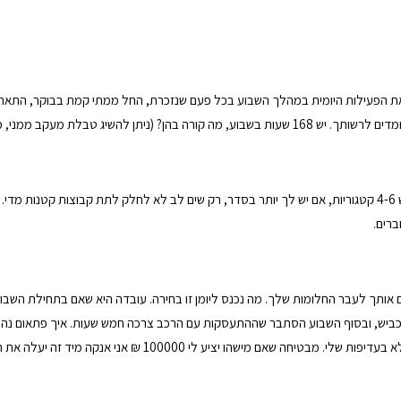
את הפעילות היומית במהלך השבוע בכל פעם שנזכרת, החל ממתי קמת בבוקר, התארגנות
 מעקב ממני, מצורף קישור למטה)
חלק לקטגוריות את הפעילויות השונות שלך וצבע כל אחת בצבע שונה. בדרך כלל יש 4-6 קטגוריות, אם יש לך יותר בסדר,
ברים.
, ובסוף השבוע הסתבר שההתעסקות עם הרכב צרכה חמש שעות. איך פתאום נהיה זמן
100000 ₪ אני אנקה מיד זה יעלה את המשימה בסדר העדיפויות שלי 🙂