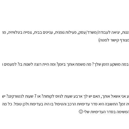
, יציאה לעבודה/משרד/עסק, פעילות גופנית, עניינים בבית, צפייה בטלוויזיה, מתי
 רק שים לב לא לחלק לתת קבוצות קטנות מדי. במה מושקע הזמן שלך? מה משמח אותך ביומן? ומה היית רוצה לשנות בו? לפעמים 
זמן הוא כמו לוח חלק הוא מתמלא במשהו. בוא נדאג שהוא יתמלא בדברים שמקדמים אותך לעבר החלומות שלך. מה נכנס ליומן זו בחירה. עובדה היא שאם בתחילת השבוע אני אשאל אותך, האם יש לך ארבע שעות לגיוס לקוחו
? התשובה היא סדר עדיפויות הרכב והטיפול בו היה בעדיפות ולכן טופל. כל מה 