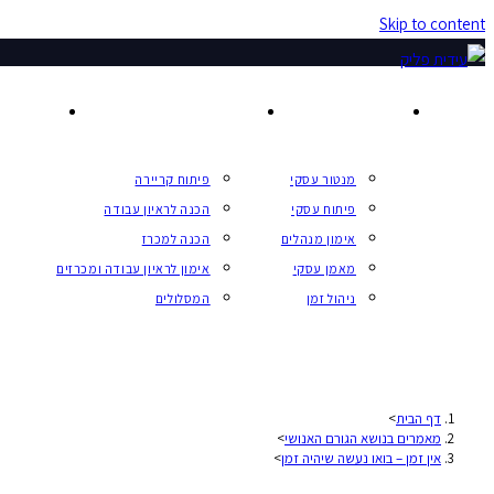
Skip to content
אימון וליווי עסקי
אימון לקריירה
הרצאות
מנטור עסקי
פיתוח קריירה
פיתוח עסקי
הכנה לראיון עבודה
אימון מנהלים
הכנה למכרז
מאמן עסקי
אימון לראיון עבודה ומכרזים
ניהול זמן
המסלולים
דף הבית
>
מאמרים בנושא הגורם האנושי
>
אין זמן – בואו נעשה שיהיה זמן
>