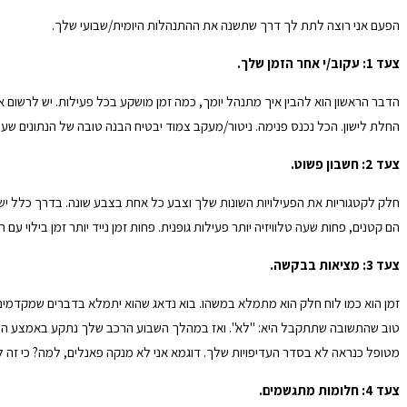
הפעם אני רוצה לתת לך דרך שתשנה את ההתנהלות היומית/שבועי שלך.
צעד 1: עקוב/י אחר הזמן שלך.
הדבר הראשון הוא להבין איך מתנהל יומך, כמה זמן מושקע בכל פעילות. יש לרשום 
החלת לישון. הכל נכנס פנימה. ניטור/מעקב צמוד יבטיח הבנה טובה של הנתונים שעומדים לרשותך. יש 168 שעות בשבוע, מה קורה בהן? (ניתן להשיג טבלת
צעד 2: חשבון פשוט.
הם קטנים, פחות שעה טלוויזיה יותר פעילות גופנית. פחות זמן נייד יותר זמן בילוי עם ח
צעד 3: מציאות בבקשה.
טוב שהתשובה שתתקבל היא: "לא". ואז במהלך השבוע הרכב שלך נתקע באמצע הכביש
מטופל כנראה לא בסדר העדיפויות שלך. דוגמא אני לא מנקה פאנלים, למה? כי זה לא בעדיפות שלי. מבטיחה שאם מישהו יציע לי 
צעד 4: חלומות מתגשמים.