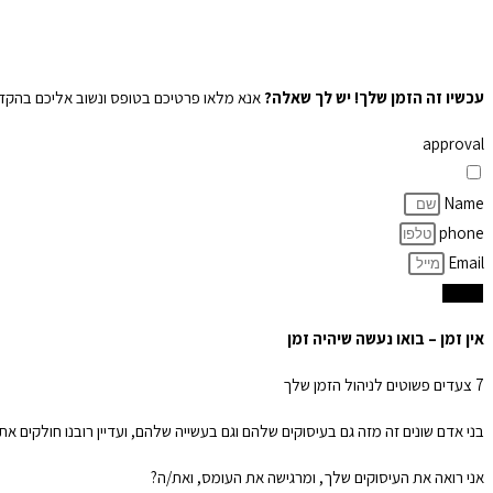
עכשיו זה הזמן שלך! יש לך שאלה?
אנא מלאו פרטיכם בטופס ונשוב אליכם בהקד
approval
מאשר/ת קבלת חומר מקצועי, עדכונים ופרסומים במייל ובוואטסאפ מעידית פלי
Name
phone
Email
שלח
אין זמן – בואו נעשה שיהיה זמן
7 צעדים פשוטים לניהול הזמן שלך
בני אדם שונים זה מזה גם בעיסוקים שלהם וגם בעשייה שלהם, ועדיין רובנו חולקים את
אני רואה את העיסוקים שלך, ומרגישה את העומס, ואת/ה?