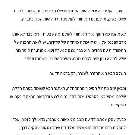
בסיפור העסקי זה יכול להיות המתחרים שלו מכירים בו והוא הופך להיות
שחקן בשוק, או לעתים הוא חוזר לעולמו. חזרה להיות שכיר בחברה.
לא משנה מה הסוף ואיך הוא חוזר לעולם מה שבטוח – הוא כבר לא אותו
אדם שנכנס אליו, יש לו יכולת מיוחדת של שרידות, יש לו את ההבנה של
התמודדות עם פחדים. הוא כבר נכנס למערה ויצא ממנה, זה סופר כוח
שלעולם לא ניתן יהיה לקחת ממנו. הסיפור של חייו השתנה ונפתר.
השלב הבא הוא החזרה לשגרה, רק ברמה חדשה.
ומכאן שוב מתחיל הסיפור מההתחלה, האתגר הבא שעומד בפתח הדלת
שלכם. ממש כמו בסרטי ג'יימס בונד. נחים לרגע והקריאה הבאה דופקת או
מתקשרת.
כבעל עסק שמתמודד עם מצבים מציאות משתנה, כדאי לך לזכור, שכדי
להצליח בהתמודדות היומיומית תמיד קח איתך
מנטור עסקי
לדרך,