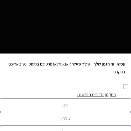
עכשיו זה הזמן שלך! יש לך שאלה?
אנא מלאו פרטיכם בטופס ונשוב אליכם
בהקדם
מאשר/ת קבלת חומר מקצועי, עדכונים ופרסומים במייל ובוואטסאפ מעידית
פליק לפי
התקנון
ומדיניות הפרטיות
באתר*