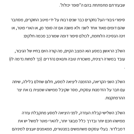
שבעזרתם מתפתחת בהם ה"סופר יכולת".
סיפורי גיבורי העל נחקרים כבר שנים רבות על ידי מיטב החוקרים, מסתבר
שהם דומים מאוד אחד לשני. ולא משנה אם זה סופר מן, או הארי פוטר, או
זינה הנסיכה הלוחמת, לכולם סיפור דומה שמורכב מכמה חלקים:
השלב הראשון במסע הוא המצב הקיים, מה קורה היום בחייו של הגיבור,
עובד במשרה רצינית, משכורת טובה ותנאים נהדרים. (כך לפחות נדמה לו)
.
השלב השני הקריאה, ההזמנה ליציאה למסע, חלום שחלם בלילה, שיחה
עם חבר על הזדמנות עסקית, מסר שקיבל ממישהו שמצית בו את יצר
ההרפתקנות.
השלב השלישי קבלת העזרה, לפני היציאה למסע מתקבלת עזרה
ממישהו חכם יותר ובדרך כלל מבוגר יותר, להארי פוטר למשל יש את
דמבלדור. בעלי עסקים משתמשים במנטורים, ממאמנים יועצים למיניהם