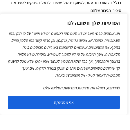
בגלל זה הוא פתח עסק לשיווק דיגיטלי שיעזור לבעלי העסקים לספר את
סיפורי הגיבור שלהם
הפרטיות שלך חשובה לנו
בגלל היכולת שלו לספר את סיפורם של בעלי העסקים ללקוחות שלהם,
הוא הצליח להגדיל להם את ההכנסות
אנו אוספים פרטי קשר ומידע סטטיסטי המהווים "מידע אישי" על פי חוק (כגון
סוג מכשיר, כתובת IP, אפיוני גלישה, מיקום), וכן פרטי קשר כגון טלפון ומייל.
עד שלבסוף הוא מצא את הנוסחה המיוחדת לספר את הסיפור העסקי
בנוסף, אנו משתמשים או עשויים להשתמש בשירותים מבוססים בינה
מלאכותית.
אינך חייב/ת על פי דין למסור לנו מידע
, ומסירת מידע תלויה
ובכך איפשר לאנשים שעבדו איתו לגלות את עצמם וכוחם.
ברצונך והסכמתך, אך ככל שלא תסכימ/י למסור אותו ייתכן שלא נוכל להעניק
לך שירותים מסוימים ושירותים אחרים יוענקו בצורה חלקית. אם אינך
מוזמנים לכתוב את סיפור גיבור העל שלכם ולשתף אותי
מסכימ/ה לאמור לעיל - אל תשתמש/י באתר.
לכל שאלה ותהיה אני כאן.
להרחבה, ראה/י את
מדיניות הפרטיות המלאה
שלנו
אני מסכימ/ה
תרשמו אותי