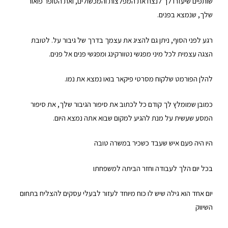
שותפים שיעזרו לך לנצח את המפלצות והמכשולים, ואת הסופר פואור
שלך, שנמצא בפנים.
רגע לפני הסוף, ניתן גם להציג את עצמך בדרך של גיבור על. לטובת
הצגה עצמית לכל מיני מפגשי נטוורקינג ומפגשי פנים אל פנים.
להלן הפורמט שלקוח מסרטי פיקאר בואו נמצא את נמו.
כמובן שמומלץ לך קודם כל לכתוב את סיפור הגיבור שלך, את סיפור
המסע שעשית על מנת להגיע למקום שבוא אתה נמצא היום.
היו היה פעם איש שעבד כשכיר במשרה טובה
בכל יום הלך לעבודה וחזר הביתה למשפחתו
יום אחד הוא גילה שיש לו כוח מיוחד לעזור לבעלי עסקים להצליח בתחום
השיווק