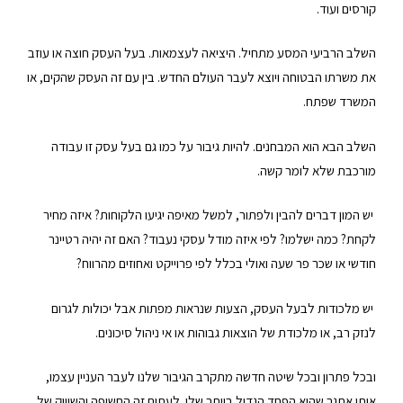
קורסים ועוד.
השלב הרביעי המסע מתחיל. היציאה לעצמאות. בעל העסק חוצה או עוזב
את משרתו הבטוחה ויוצא לעבר העולם החדש. בין עם זה העסק שהקים, או
המשרד שפתח.
השלב הבא הוא המבחנים. להיות גיבור על כמו גם בעל עסק זו עבודה
מורכבת שלא לומר קשה.
יש המון דברים להבין ולפתור, למשל מאיפה יגיעו הלקוחות? איזה מחיר
לקחת? כמה ישלמו? לפי איזה מודל עסקי נעבוד? האם זה יהיה רטיינר
חודשי או שכר פר שעה ואולי בכלל לפי פרוייקט ואחוזים מהרווח?
יש מלכודות לבעל העסק, הצעות שנראות מפתות אבל יכולות לגרום
לנזק רב, או מלכודת של הוצאות גבוהות או אי ניהול סיכונים.
ובכל פתרון ובכל שיטה חדשה מתקרב הגיבור שלנו לעבר העניין עצמו,
אותו אתגר שהוא הפחד הגדול ביותר שלו. לעתים זה החשיפה והשיווק של