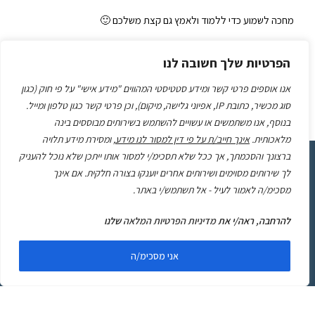
מחכה לשמוע כדי ללמוד ולאמץ גם קצת משלכם 🙂
הפרטיות שלך חשובה לנו
שלכם
אנו אוספים פרטי קשר ומידע סטטיסטי המהווים "מידע אישי" על פי חוק (כגון
סוג מכשיר, כתובת IP, אפיוני גלישה, מיקום), וכן פרטי קשר כגון טלפון ומייל.
עידית פליק
בנוסף, אנו משתמשים או עשויים להשתמש בשירותים מבוססים בינה
מלאכותית.
אינך חייב/ת על פי דין למסור לנו מידע
, ומסירת מידע תלויה
ברצונך והסכמתך, אך ככל שלא תסכימ/י למסור אותו ייתכן שלא נוכל להעניק
לך שירותים מסוימים ושירותים אחרים יוענקו בצורה חלקית. אם אינך
עכשיו זה הזמן שלך!
משאירים פרטים ומתחילים
מסכימ/ה לאמור לעיל - אל תשתמש/י באתר.
להצליח
להרחבה, ראה/י את
מדיניות הפרטיות המלאה
שלנו
מאשר/ת קבלת חומר מקצועי, עדכונים ופרסומים במייל ובוואטסאפ
מעידית פליק לפי
התקנון
ומדיניות הפרטיות
באתר*
אני מסכימ/ה