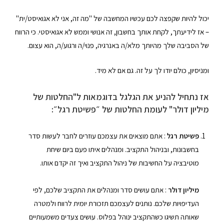
יכול להיות שקפצה לכם עכשיו המחשבה של "מה זה, אני לא אגואיסט/ית"
– אז לידיעתך, לקחת אותך בחשבון, זה אנושי וממש לא אגואיסטי. כי הרווח
של הסביבה שלך מהיותך מלא/ה באנרגיה, פנוי/ה ורגוע/ה, הוא עצום.
ומניסיון, כולם יודו לך על זה. גם אם לא מיד.
אז נתחיל להניע את הגלגל בדוגמאות ל"החלטות של
מיליון דולר" לעומת החלטות של ״פשיטת רגל״:
פשיטת רגל
: אתם מוצאים את עצמכם עוזרים לחבר לעשות סדר
בחשבונות, ובניהול התקציב. ומנהלים איתו פעם ביום שיחת
מוטיבציה על החשיבות של ניהול התקציב ואיך זה יקדם אותו.
מיליון דולר
: אתם עושים סדר ומנהלים את התקציב שלכם, לפי
העדיפויות שלכם. נותנים לעצמכם תזכורת יומית לרווח ולמטרה
שאותה תשיגו כשהתקציב ינוהל בפלוס. עושים צעדים משמעותיים