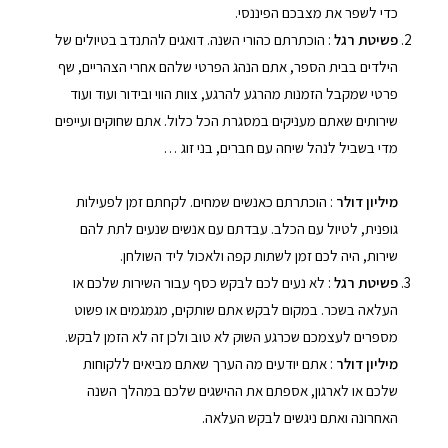
כדי לשפר את מצבכם הפיננסי.
פשיטת רגל
: הוכתרתם כהורי השנה. דואגים להתנדב בטיולים של
הילדים בבית הספר, אתם הנהג הפרטי שלהם אחרי הצהריים, שף
פרטי שמקבל הזמנות מהרגע להרגע, צוות הווי ובידור ועוד ועוד
שירותים שאתם מעניקים במסגרת הכל כלול. אתם שחוקים ועייפים
מדי בשביל לנהל שיחה עם חברים, בני זוג …
מיליון דולר
: הוכתרתם כאנשים שמחים. לקחתם זמן לפעילות
גופנית, לטיול עם הכלב. עבדתם עם אנשים שנעים לתת להם
שירות, היה לכם זמן לשתות קפה ולאכול ליד השולחן.
פשיטת רגל
: לא נעים לכם לבקש כסף עבור השירות שלכם או
העלאה בשכר. במקום לבקש אתם שותקים, מגמגמים או פשוט
מספרים לעצמכם שכרגע השוק לא טוב ולכן זה לא הזמן לבקש.
מיליון דולר
: אתם יודעים מה הערך שאתם מביאים ללקוחות
שלכם או לארגון, אספתם את ההישגים שלכם במהלך השנה
האחרונה ואתם ניגשים לבקש העלאה.