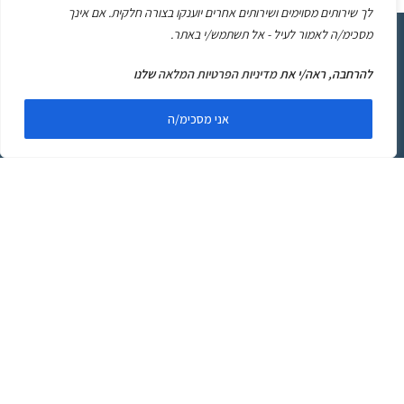
לך שירותים מסוימים ושירותים אחרים יוענקו בצורה חלקית. אם אינך
מסכימ/ה לאמור לעיל - אל תשתמש/י באתר.
עכשיו זה הזמן שלך!
משאירים פרטים ומתחילים
להרחבה, ראה/י את
מדיניות הפרטיות המלאה
שלנו
להצליח
אני מסכימ/ה
מאשר/ת קבלת חומר מקצועי, עדכונים ופרסומים במייל ובוואטסאפ
מעידית פליק לפי
התקנון
ומדיניות הפרטיות
באתר*
שלח