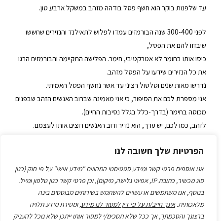
עד שלפנות בוקר הוא חשף פסל בודהה מזהב במשקל ארבע טון.
לפני 300-400 שנה הבורמזים עמדו לפלוש לתאילנד והנזירים שחששו
שיבזזו להם את הפסל,
כיסו אותו בחומר לא אטרקטיבי, חימר. הפלישה התקיימה והבורמזים הרגו
את כל הנזירים שידעו על הפסל מזהב.
נדרשו מאות שנים וטלטול רציני עד אשר נחשף הפסל האמיתי.
אני מספרת לכם את הסיפור, כי אני מאמינה שברוב האנשים הזהב שבפנים
מכוסה בחימר (בדרך-כלל בגלל נסיבות החיים).
לזהב, כמו לכם, יש ערך, הוא נדיר ורוב האנשים רוצים אותו לעצמם.
כשתמצאו את הדרך להבין את הערך שלכם, את נדירותכם ותדעו לדברר
הפרטיות שלך חשובה לנו
את המסר החוצה, הפכתם עצמכם למותג.
כדי לחשוף את הזהב החוצה לא חייבים לעבור טלטול רציני. אפשר וכדאי
אנו אוספים פרטי קשר ומידע סטטיסטי המהווים "מידע אישי" על פי חוק (כגון
לברר עוד קודם מה אני מציע לעולם,
סוג מכשיר, כתובת IP, אפיוני גלישה, מיקום), וכן פרטי קשר כגון טלפון ומייל.
מה התמהיל הייחודי שלי וכיצד מישהו אחר יכול להרוויח ממנו, מעביד,
בנוסף, אנו משתמשים או עשויים להשתמש בשירותים מבוססים בינה
מלאכותית.
אינך חייב/ת על פי דין למסור לנו מידע
, ומסירת מידע תלויה
לקוח, בן זוג, משפחה וכדומה.
ברצונך והסכמתך, אך ככל שלא תסכימ/י למסור אותו ייתכן שלא נוכל להעניק