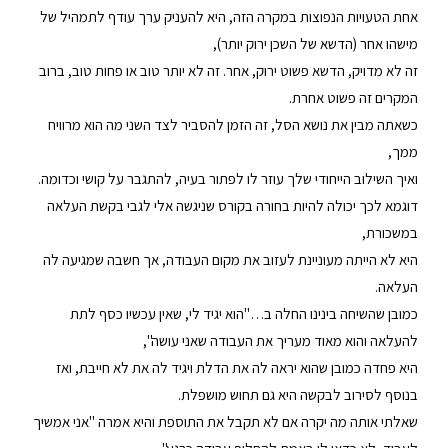
אחת הטעויות הנפוצות במקרה הזה, היא להעניק ערך עודף לתמהיל של
מישהו אחר (הדשא של השכן ירוק יותר),
זה לא מדויק, הדשא פשוט ירוק, אחר. זה לא יותר טוב או פחות טוב, ברוב
המקרים זה פשוט אחרת.
כשאתה מבין את נושא הסל, זה הזמן להסביר לצד השני מה הוא מרוויח
ממך,
ואיך השילוב הייחודי שלך עוזר לו לפתור בעיה, להתגבר על קושי וכדומה.
דוגמא לכך יכולה להיות בחורה בקורס שניגשה אלי לגבי בקשת העלאה
במשכורת,
היא לא הייתה מעוניינת לעזוב את מקום העבודה, אך חשבה שמגיעה לה
העלאה.
כמובן שהשיחה בינינו החלה ב…"הוא יגיד לי, שאין עכשיו כסף לתת
להעלאה והוא מאוד מעריך את העבודה שאני עושה",
היא פחדה כמובן שהוא יראה לה את הדלת ויגיד לה את לא חייבת, ואז
בנוסף לסירוב לבקשה היא גם תחוש מושפלת.
שאלתי אותה מה יקרה אם לא תקבל את התוספת והיא אמרה "אני אמשיך