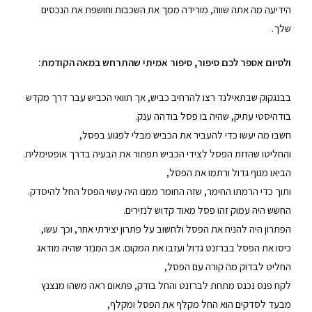
הידיעה מה אתה שווה, מורידה ממך את השכבות וחושפת את הנכסים
שלך.
ולסיום אספר לכם סיפור, סיפור אמיתי שהתרחש במאה הקודמת:
בבנגקוק שבתאילנד רצו להרחיב כביש, אך תוואי הכביש עבר דרך מקדש
בודהיסטי עתיק, שהיה בו פסל בודהה ענק.
חשבו מה יעשו כדי להעביר את הכביש מבלי לפגוע בפסל,
והחליטו שהזזת הפסל לצידי הכביש תפתור את הבעיה בדרך אופטימלית.
הביאו מנוף גדול ורתמו את הפסל,
ותוך כדי הרמתו החימר, שזה החומר ממנו היה עשוי הפסל החל להיסדק.
החשש היה עמוק זהו פסל מאוד קדוש לנזירים.
הפתרון היה להניח את הפסל ולחשוב על פתרון יצירתי אחר, וכך עשו,
כיסו את הפסל בברזנט גדול ועזבו את המקום. אב המנזר שהיה מודאג
החליט לבדוק מה קורה עם הפסל,
לקח פנס נכנס מתחת לברזנט והחל בודק, פתאום ראה משהו מנצנץ
מבעד לסדקים הוא החל מקלף את הפסל ומקלף,