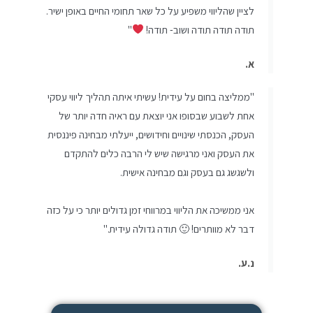
לציין שהליווי משפיע על כל שאר תחומי החיים באופן ישיר.
תודה תודה תודה ושוב- תודה!
‏"
א.
"ממליצה בחום על עידית! עשיתי איתה תהליך ליווי עסקי
אחת לשבוע שבסופו אני יוצאת עם ראיה חדה יותר של
העסק, הכנסתי שינויים וחידושים, ייעלתי מבחינה פיננסית
את העסק ואני מרגישה שיש לי הרבה כלים להתקדם
ולשגשג גם בעסק וגם מבחינה אישית.
אני ממשיכה את הליווי במרווחי זמן גדולים יותר כי על כזה
דבר לא מוותרים! 🙂 תודה גדולה עידית."
נ.ע.