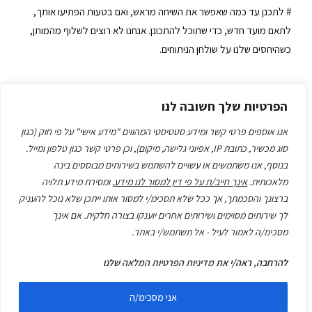
# לתכנן עד כמה שאפשר את השיחה מראש, ואם בטעות הפתיעו אותך,
לתאם מועד חדש, כדי שתוכל להתכונן. אנחנו לא רוצים לשלוף מהמותן,
כשהיחסים שלנו על שולחן הניתוחים.
הפרטיות שלך חשובה לנו
מה "לא"
אנו אוספים פרטי קשר ומידע סטטיסטי המהווים "מידע אישי" על פי חוק (כגון
סוג מכשיר, כתובת IP, אפיוני גלישה, מיקום), וכן פרטי קשר כגון טלפון ומייל.
# להגדיר את השיחה כ"קשה" ולהימנע ממנה – כי מה שלא אומרים,
בנוסף, אנו משתמשים או עשויים להשתמש בשירותים מבוססים בינה
מתנהגים.
מלאכותית.
אינך חייב/ת על פי דין למסור לנו מידע
, ומסירת מידע תלויה
ברצונך והסכמתך, אך ככל שלא תסכימ/י למסור אותו ייתכן שלא נוכל להעניק
# לחשוב שיש אמת אחת והיא שלך, כי כל אחד רואה דברים קצת אחרת –
לך שירותים מסוימים ושירותים אחרים יוענקו בצורה חלקית. אם אינך
לדוגמא, אם מסתכלים על מספרים, 6 יכול להיות גם 9, תלוי איך
מסכימ/ה לאמור לעיל - אל תשתמש/י באתר.
מסתכלים… מלמעלה למטה, או הפוך 🙂
להרחבה, ראה/י את
מדיניות הפרטיות המלאה
שלנו
בהצלחה!
אני מסכימ/ה