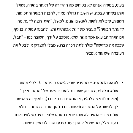
בעיני, במידה ואנחנו לא בטוחים מה ההגדרה של האחר בשיחה, נשאל
אותו בשיחה עצמה. יש חשיבות גדולה מאוד, להבנת הבעיה והתפיסות
השונות, שיכולות להיות לאנשים שונים. למשל, "הייתי רוצה לדעת מה
לדעתך הבעיה?" מעביר מסר של אכפתיות ורצון להבנה עמוקה. בנוסף,
אם האחר הביע או אמר משהו שלא מוסכם על ידך, תשובה כמו – "חבל,
שככה את מרגישה" יכולה לתת הכרה ברגש מבלי להצדיק או לבטל את
העובדה שיש עוד אופציה.
להאט ולהקשיב –
מספרים שביל גייטס סופר עד 10 לפני שהוא
עונה. זו טכניקה טובה, שעוזרת להעביר מסר של ״הקשבתי לך״
(ולא תכננתי מה להגיד, או שתסיים כבר לדבר), בנוסף זה מאפשר
לך לחשוב על התשובה וניסוחה. דבר נוסף שקורה כשמחכים ולא
עונים מיד – אנשים לא אוהבים את השקט שנוצר ומיד ממלאים אותו
בעוד מלל, מה שיכול לחשוף עוד מידע חשוב להמשך השיחה.