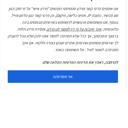
האם גם אתם צריכים להיזכר בכך שהחיים לא נועדו להיות רק
אנו אוספים פרטי קשר ומידע סטטיסטי המהווים "מידע אישי" על פי חוק (כגון
מאושרים ומהנים בכל רגע ורגע אלא מורכבים, מעשירים,
סוג מכשיר, כתובת IP, אפיוני גלישה, מיקום), וכן פרטי קשר כגון טלפון ומייל.
מעציבים, משמחים, מתסכלים וגם פותרים?
בנוסף, אנו משתמשים או עשויים להשתמש בשירותים מבוססים בינה
מלאכותית.
אינך חייב/ת על פי דין למסור לנו מידע
, ומסירת מידע תלויה
בהצלחה,
ברצונך והסכמתך, אך ככל שלא תסכימ/י למסור אותו ייתכן שלא נוכל להעניק
לך שירותים מסוימים ושירותים אחרים יוענקו בצורה חלקית. אם אינך
עידית פליק-
מנטורית עסקית
מסכימ/ה לאמור לעיל - אל תשתמש/י באתר.
להרחבה, ראה/י את
מדיניות הפרטיות המלאה
שלנו
אני מסכימ/ה
תרשמו אותי
לא מצאנו מאמרים קשורים