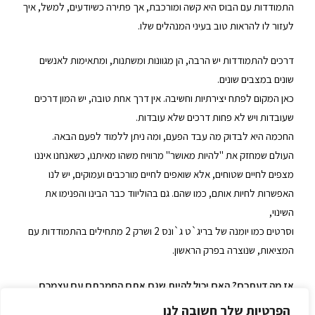
התמודדות עם הבוס היא קשה ומורכבת, אך פתירה כשיודעים, למשל, איך
לעזור לו להראות טוב בעיני המנהלים שלו.
דרכים להתמודדות יש הרבה, הן מגוונות ומשתנות, ומתאימות לאנשים
שונים במצבים שונים.
כאן המקום לפתח יצירתיות וחשיבה. אין דרך אחת טובה, יש המון דרכים
שעובדות ויש לא פחות דרכים שלא עובדות.
החכמה היא לבדוק מה עבד הפעם, ומה ניתן ללמוד לפעם הבאה.
העולם שמחזק את "להיות מאושר" מרוויח משהו מאיתנו, כשאנחנו איננו
מצפים לחיים שטוחים, אלא שואפים לחיים מורכבים ועמוקים, יש לנו
האפשרות לחיות אותם, כמו שהם. גם בהוליווד כבר הבינו והפנימו את
השינוי,
וסרטים כמו יומנה של בריג`ט ג`ונס 2 ושרק 2 מתחילים בהתמודדות עם
המציאות, שנוצרה בפרק הראשון.
אז מה דעתכם? האם יכול להיות שגם אתם החמרתם עם עצמכם
ונסחפתם על גל "האושר בכל מחיר"?
הפרטיות שלך חשובה לנו