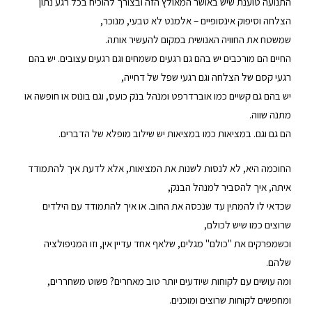
התנועה טוענת שיש באושר המאולץ הזה ובצורך להוכיח בכל רגע נתון
הצלחה וסיפוק אינסופיים – אלמנט לא טבעי, מנוכר,
שמשטח את החוויה האנושית במקום להעשיר אותה.
החיים הם מורכבים יש בהם גם רגעים משמחים וגם רגעים עצובים. יש בהם
רגעי קסם של הצלחה וגם רגעי שפל של דחייה,
יש בהם גם קשיים כמו אוברדרפט ומנהל בנק כועס, וגם בונוס או חופשה או
מתנה שווה.
הם גם וגם. במציאות כמו במציאות יש שילוב מופלא של הדברים.
החוכמה היא, לא לנסות לשנות את המציאות, אלא לדעת איך להתמודד
איתה, איך להסביר למנהל הבנק,
שכדאי לו להמתין עד שנכסה את החוב. או איך להתמודד עם הילדים
שרוצים כמו שיש לכולם,
וכשמפרקים את "כולם" מגלים, שלאף אחד עדיין אין, וזו המניפולציה
שלהם.
ומה עושים עם לקוחות שיודעים יותר טוב מאחרים? פשוט משחררים,
ומחפשים לקוחות שרוצים ומוכנים.