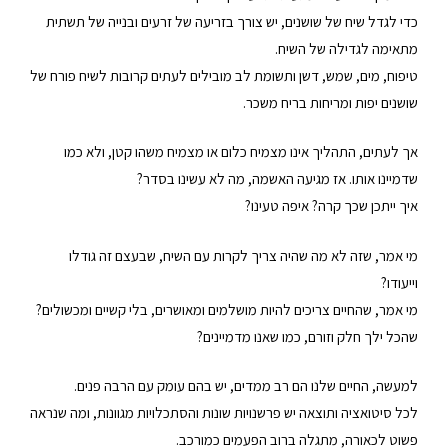
כדי לגדל שיח של שושנים, יש צורך בזריעה של זרעים ובנייה של תשתית
מתאימה לגדילה של השיח.
טיפוח, מים, שמש, דשן ותשומת לב מובילים לעתים קרובות לשיח פורח של
שושנים יפות ומריחות בריח משכר.
אך לעתים, התהליך אינו מצמיח כלום או מצמיח משהו קטן, ולא כמו
שדמיינו אותו. אז מגיעה האשמה, מה לא עשינו בסדר?
איך ייתכן שכך קרה? איפה טעינו?
מי אמר, שזה לא מה שהיה צריך לקרות עם השיח, שבעצם זה גודלו
וייעודו?
מי אמר, שהחיים צריכים להיות מושלמים ומאושרים, בלי קשיים ומכשולים?
שהכל ילך חלק וזורם, כמו שאנו מדמיינים?
למעשה, החיים שלנו הם רב ממדים, יש בהם עומק עם הרבה פנים.
לכל סיטואציה ותוצאה יש פרשנויות שונות והסתכלויות מגוונות, ומה שנראה
פשוט לכאורה, מתגלה ברוב הפעמים כמורכב.