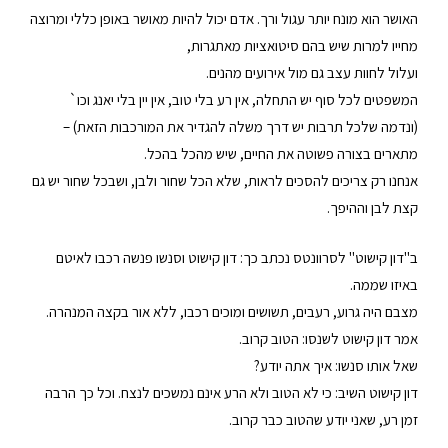
האושר הוא מונח יותר עגול ורך. אדם יכול להיות מאושר באופן כללי ומרוצה
מחייו למרות שיש בהם סיטואציות מאתגרות,
ועלול לחוות עצב גם מול אירועים מהנים.
המשפטים לכל סוף יש התחלה, אין רע בלי טוב, אין יין בלי יאנג וכו`
(ונדמה שלכל תרבות יש דרך משלה להגדיר את המורכבות הזאת) –
מתארים בצורה פשוטה את החיים, שיש מהכל בהכל.
אנחנו רק צריכים להסכים לראות, שלא הכל שחור ולבן, ושבכל שחור יש גם
קצת לבן וההיפך.
ב"דון קישוט" לסרוונטס נכתב כך: דון קישוט וסנשו פנשה רכבו לאיטם
באיזו שממה.
מצבם היה גרוע, רעבים, תשושים ומוכים רכבו, ללא אור בקצה המנהרה.
אמר דון קישוט לשנסו: הטוב קרוב.
שאל אותו סנשו: איך אתה יודע?
דון קישוט השיב: כי לא הטוב ולא הרע אינם נמשכים לנצח. וכל כך הרבה
זמן רע, שאני יודע שהטוב כבר קרוב.